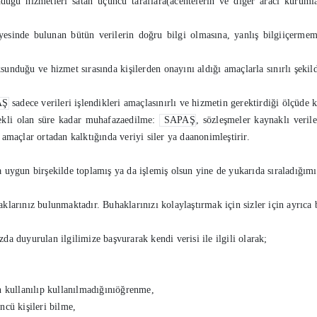
uğu hizmetleri satan üçüncü taraflara(acentelerin ve diğer aracı kurumla
esinde bulunan bütün verilerin doğru bilgi olmasına, yanlış bilgiiçermeme
sunduğu ve hizmet sırasında kişilerden onayını aldığı amaçlarla sınırlı şekild
AŞ
sadece verileri işlendikleri amaçlasınırlı ve hizmetin gerektirdiği ölçüde k
rekli olan süre kadar muhafazaedilme:
SAPAŞ
, sözleşmeler kaynaklı veril
amaçlar ortadan kalktığında veriyi siler ya daanonimleştirir.
una uygun birşekilde toplamış ya da işlemiş olsun yine de yukarıda sıraladığımı
klarınız bulunmaktadır. Buhaklarınızı kolaylaştırmak için sizler için ayrıca
a duyurulan ilgilimize başvurarak kendi verisi ile ilgili olarak;
n kullanılıp kullanılmadığınıöğrenme,
üncü kişileri bilme,