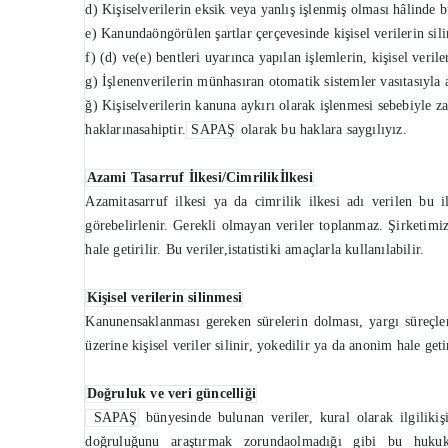
d) Kişiselverilerin eksik veya yanlış işlenmiş olması hâlinde 
e) Kanundaöngörülen şartlar çerçevesinde kişisel verilerin si
f) (d) ve(e) bentleri uyarınca yapılan işlemlerin, kişisel verile
g) İşlenenverilerin münhasıran otomatik sistemler vasıtasıyla 
ğ) Kişiselverilerin kanuna aykırı olarak işlenmesi sebebiyle z
haklarınasahiptir.
SAPAŞ
olarak bu haklara saygılıyız.
Azami Tasarruf İlkesi/Cimrilikİlkesi
Azamitasarruf ilkesi ya da cimrilik ilkesi adı verilen bu
görebelirlenir. Gerekli olmayan veriler toplanmaz. Şirketimize
hale getirilir. Bu veriler,istatistiki amaçlarla kullanılabilir.
Kişisel verilerin silinmesi
Kanunensaklanması gereken sürelerin dolması, yargı süreçleri
üzerine kişisel veriler silinir, yokedilir ya da anonim hale getir
Doğruluk ve veri güncelliği
SAPAŞ
bünyesinde bulunan veriler, kural olarak ilgilikişi
doğruluğunu araştırmak zorundaolmadığı gibi bu hukuke