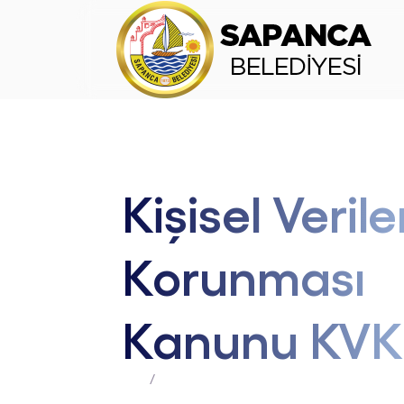
Kişisel Verile
Korunması
Kanunu KV
Anasayfa
kvkk