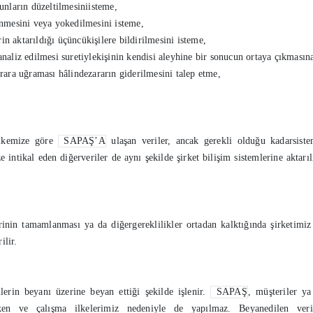
bunların düzeltilmesiniisteme,
linmesini veya yokedilmesini isteme,
rin aktarıldığı üçüncükişilere bildirilmesini isteme,
analiz edilmesi suretiylekişinin kendisi aleyhine bir sonucun ortaya çıkmasına
arara uğraması hâlindezararın giderilmesini talep etme,
 ilkemize göre
SAPAŞ’A
ulaşan veriler, ancak gerekli olduğu kadarsiste
 intikal eden diğerveriler de aynı şekilde şirket bilişim sistemlerine aktarıl
nin tamamlanması ya da diğergereklilikler ortadan kalktığında şirketimiz t
ilir.
lerin beyanı üzerine beyan ettiği şekilde işlenir.
SAPAŞ
, müşteriler y
n ve çalışma ilkelerimiz nedeniyle de yapılmaz. Beyanedilen veril