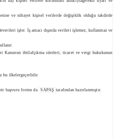
rın da) kişisel verilere korunması amacıylagerekli uyarı ve
sine ve nihayet kişisel verilerde değişiklik olduğu takdirde
everileri işler. İş amacı dışında verileri işlemez, kullanmaz ve
ullanır.
eri Kanunun ihtilafçıkma süreleri, ticaret ve vergi hukukunun
z bu ilkelergeçerlidir.
 bir başvuru formu da
SAPAŞ
tarafından hazırlanmıştır.