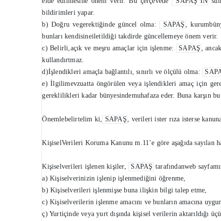
elde edilmesine önem verir. Bu çerçevede
SAPAŞ’IN
sund
bildirimleri yapar.
b) Doğru vegerektiğinde güncel olma:
SAPAŞ
, kurumbüny
bunları kendisineiletildiği takdirde güncellemeye önem verir.
c) Belirli,açık ve meşru amaçlar için işlenme:
SAPAŞ
, ancak
kullandırtmaz.
d)İşlendikleri amaçla bağlantılı, sınırlı ve ölçülü olma:
SAP
e) İlgilimevzuatta öngörülen veya işlendikleri amaç için ge
gereklilikleri kadar bünyesindemuhafaza eder. Buna karşın bu 
Önemlebelirtelim ki,
SAPAŞ
, verileri ister rıza isterse kan
KişiselVerileri Koruma Kanunu m.11’e göre aşağıda sayılan ha
Kişiselverileri işlenen kişiler,
SAPAŞ
tarafındanweb sayfamızd
a) Kişiselverinizin işlenip işlenmediğini öğrenme,
b) Kişiselverileri işlenmişse buna ilişkin bilgi talep etme,
c) Kişiselverilerin işlenme amacını ve bunların amacına uygu
ç) Yurtiçinde veya yurt dışında kişisel verilerin aktarıldığı üç