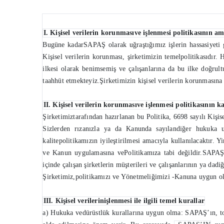
I. Kişisel verilerin korunmasıve işlenmesi politikasının am
Bugüne kadarSAPAŞ olarak uğraştığımız işlerin hassasiyeti g
Kişisel verilerin korunması, şirketimizin temelpolitikasıdır.
ilkesi olarak benimsemiş ve çalışanlarına da bu ilke doğru
taahhüt etmekteyiz.Şirketimizin kişisel verilerin korunmasına i
II. Kişisel verilerin korunmasıve işlenmesi politikasının k
Şirketimiztarafından hazırlanan bu Politika, 6698 sayılı Kiş
Sizlerden rızanızla ya da Kanunda sayılandiğer hukuka uy
kalitepolitikamızın iyileştirilmesi amacıyla kullanılacaktır. Y
ve Kanun uygulamasına vePolitikamıza tabi değildir.SAPAŞ Ki
içinde çalışan şirketlerin müşterileri ve çalışanlarının ya dad
Şirketimiz,politikamızı ve Yönetmeliğimizi -Kanuna uygun olma
III. Kişisel verilerinişlenmesi ile ilgili temel kurallar
a) Hukuka vedürüstlük kurallarına uygun olma: SAPAŞ’ın, top