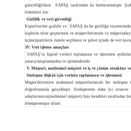
güncelliğiilkesi
SAPAŞ
tarafından da benimsenmiştir. Şirke
önlemleri alır.
Gizlilik ve veri güvenliği
Kişiselveriler gizlidir ve
SAPAŞ
da bu gizliliğe riayetetmekte
kişilerin eline geçmemesi ve müşterilerimizin ve müşteriaday
üçüncüpartilerin özenle seçilmesi ve şirket içinde de veri kor
IV. Veri işleme amaçları
SAPAŞ’ın
kişisel verileri toplanması ve işlenmesi aydınl
amacıylatoplanmakta ve işlenmektedir.
V. Müşteri, muhtemel müşteri ve iş ve çözüm ortakları ve
Sözleşme ilişkisi için verinin toplanması ve işlenmesi
Müşterilerimizve muhtemel müşterilerimizle bir sözleşme il
doğrultusunda gerçekleşir. Sözleşmenin daha iyi icrasıve h
adaylarımızın(muhtemel müşteri) bize kendileri tarafından bıra
dönüşmemişse silinir.