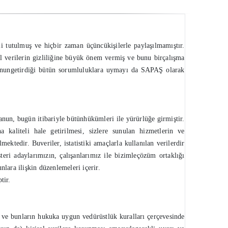
i tutulmuş ve hiçbir zaman üçüncükişilerle paylaşılmamıştır.
sel verilerin gizliliğine büyük önem vermiş ve bunu birçalışma
nu’nungetirdiği bütün sorumluluklara uymayı da SAPAŞ olarak
nun, bugün itibariyle bütünhükümleri ile yürürlüğe girmiştir.
kaliteli hale getirilmesi, sizlere sunulan hizmetlerin ve
mektedir. Buveriler, istatistiki amaçlarla kullanılan verilerdir
eri adaylarımızın, çalışanlarımız ile bizimleçözüm ortaklığı
nlara ilişkin düzenlemeleri içerir.
tir.
 ve bunların hukuka uygun vedürüstlük kuralları çerçevesinde