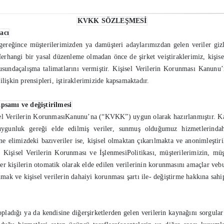
KVKK SÖZLEŞMESİ
acı
ereğince müşterilerimizden ya damüşteri adaylarımızdan gelen veriler gizl
 Herhangi bir yasal düzenleme olmadan önce de şirket veiştiraklerimiz, kişi
ltusundaçalışma talimatlarını vermiştir. Kişisel Verilerin Korunması Kanu
lişkin prensipleri, iştiraklerimizide kapsamaktadır.
apsamı ve değiştirilmesi
isel Verilerin KorunmasıKanunu’na (“KVKK”) uygun olarak hazırlanmıştır. Ka
gunluk gereği elde edilmiş veriler, sunmuş olduğumuz hizmetlerindaha 
ine elimizdeki bazıveriler ise, kişisel olmaktan çıkarılmakta ve anonimleştiril
şisel Verilerin Korunması ve İşlenmesiPolitikası, müşterilerimizin, müşt
iğer kişilerin otomatik olarak elde edilen verilerinin korunmasını amaçlar vebu
k ve kişisel verilerin dahaiyi korunması şartı ile- değiştirme hakkına sahip
ladığı ya da kendisine diğerşirketlerden gelen verilerin kaynağını sorgular