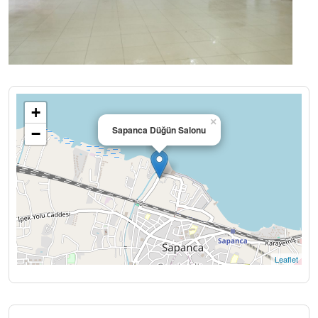
+
×
Sapanca Düğün Salonu
−
Haritada Göster
Leaflet