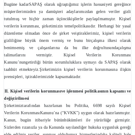
Bugüne kadarSAPAŞ olarak uğraştığımız işlerin hassasiyeti gereğince
müşterilerimizden ya damüşteri adaylarımızdan gelen veriler gizli
tutulmuş ve hiçbir zaman üçüncükişilerle paylaşılmamıştır. Kişisel
verilerin korunması, şirketimizin temelpolitikasıdır. Herhangi bir yasal
düzenleme olmadan önce de şirket veiştiraklerimiz, kişisel verilerin
gizliliğine büyük önem vermiş ve bunu birçalışma ilkesi olarak
benimsemiş ve çalışanlarına da bu ilke doğrultusundaçalışma
talimatlarını vermiştir. Kişisel Verilerin Korunması
Kanunu’nungetirdiği bütün sorumluluklara uymayı da SAPAŞ olarak
taahhüt etmekteyiz.Şirketimizin kişisel verilerin korunmasına ilişkin
prensipleri, iştiraklerimizide kapsamaktadır.
II. Kişisel verilerin korunmasıve işlenmesi politikasının kapsamı ve
değiştirilmesi
Şirketimiztarafından hazırlanan bu Politika, 6698 sayılı Kişisel
Verilerin KorunmasıKanunu’na (“KVKK”) uygun olarak hazırlanmıştır.
Kanun, bugün itibariyle bütünhükümleri ile yürürlüğe girmiştir.
Sizlerden rızanızla ya da Kanunda sayılandiğer hukuka uygunluk gereği
elde edilmiş veriler, sunmuş olduğumuz hizmetlerindaha kaliteli hale