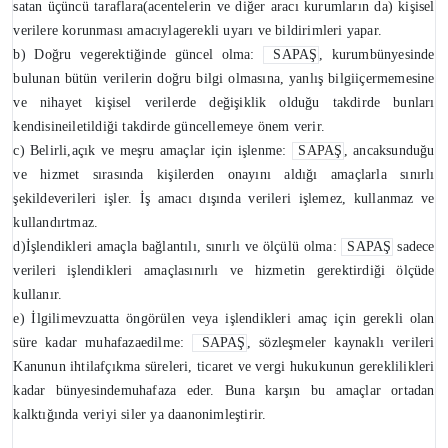
satan üçüncü taraflara(acentelerin ve diğer aracı kurumların da) kişisel
verilere korunması amacıylagerekli uyarı ve bildirimleri yapar.
b) Doğru vegerektiğinde güncel olma:
SAPAŞ
, kurumbünyesinde
bulunan bütün verilerin doğru bilgi olmasına, yanlış bilgiiçermemesine
ve nihayet kişisel verilerde değişiklik olduğu takdirde bunları
kendisineiletildiği takdirde güncellemeye önem verir.
c) Belirli,açık ve meşru amaçlar için işlenme:
SAPAŞ
, ancaksunduğu
ve hizmet sırasında kişilerden onayını aldığı amaçlarla sınırlı
şekildeverileri işler. İş amacı dışında verileri işlemez, kullanmaz ve
kullandırtmaz.
d)İşlendikleri amaçla bağlantılı, sınırlı ve ölçülü olma:
SAPAŞ
sadece
verileri işlendikleri amaçlasınırlı ve hizmetin gerektirdiği ölçüde
kullanır.
e) İlgilimevzuatta öngörülen veya işlendikleri amaç için gerekli olan
süre kadar muhafazaedilme:
SAPAŞ
, sözleşmeler kaynaklı verileri
Kanunun ihtilafçıkma süreleri, ticaret ve vergi hukukunun gereklilikleri
kadar bünyesindemuhafaza eder. Buna karşın bu amaçlar ortadan
kalktığında veriyi siler ya daanonimleştirir.