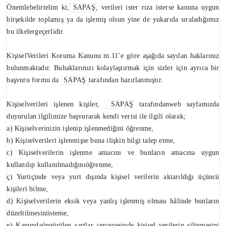
Önemlebelirtelim ki,
SAPAŞ
, verileri ister rıza isterse kanuna uygun
birşekilde toplamış ya da işlemiş olsun yine de yukarıda sıraladığımız
bu ilkelergeçerlidir.
KişiselVerileri Koruma Kanunu m.11’e göre aşağıda sayılan haklarınız
bulunmaktadır. Buhaklarınızı kolaylaştırmak için sizler için ayrıca bir
başvuru formu da
SAPAŞ
tarafından hazırlanmıştır.
Kişiselverileri işlenen kişiler,
SAPAŞ
tarafındanweb sayfamızda
duyurulan ilgilimize başvurarak kendi verisi ile ilgili olarak;
a) Kişiselverinizin işlenip işlenmediğini öğrenme,
b) Kişiselverileri işlenmişse buna ilişkin bilgi talep etme,
c) Kişiselverilerin işlenme amacını ve bunların amacına uygun
kullanılıp kullanılmadığınıöğrenme,
ç) Yurtiçinde veya yurt dışında kişisel verilerin aktarıldığı üçüncü
kişileri bilme,
d) Kişiselverilerin eksik veya yanlış işlenmiş olması hâlinde bunların
düzeltilmesiniisteme,
e) Kanundaöngörülen şartlar çerçevesinde kişisel verilerin silinmesini