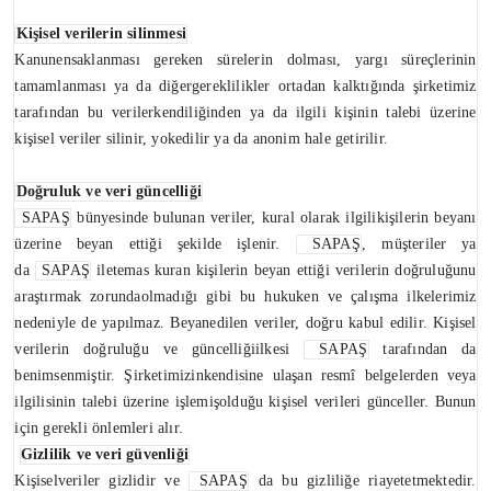
Kişisel verilerin silinmesi
Kanunensaklanması gereken sürelerin dolması, yargı süreçlerinin
tamamlanması ya da diğergereklilikler ortadan kalktığında şirketimiz
tarafından bu verilerkendiliğinden ya da ilgili kişinin talebi üzerine
kişisel veriler silinir, yokedilir ya da anonim hale getirilir.
Doğruluk ve veri güncelliği
SAPAŞ
bünyesinde bulunan veriler, kural olarak ilgilikişilerin beyanı
üzerine beyan ettiği şekilde işlenir.
SAPAŞ
, müşteriler ya
da
SAPAŞ
iletemas kuran kişilerin beyan ettiği verilerin doğruluğunu
araştırmak zorundaolmadığı gibi bu hukuken ve çalışma ilkelerimiz
nedeniyle de yapılmaz. Beyanedilen veriler, doğru kabul edilir. Kişisel
verilerin doğruluğu ve güncelliğiilkesi
SAPAŞ
tarafından da
benimsenmiştir. Şirketimizinkendisine ulaşan resmî belgelerden veya
ilgilisinin talebi üzerine işlemişolduğu kişisel verileri günceller. Bunun
için gerekli önlemleri alır.
Gizlilik ve veri güvenliği
Kişiselveriler gizlidir ve
SAPAŞ
da bu gizliliğe riayetetmektedir.