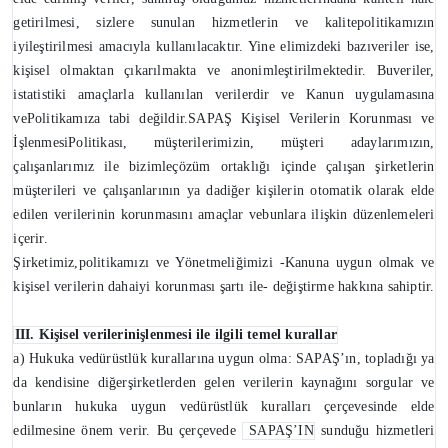
getirilmesi, sizlere sunulan hizmetlerin ve kalitepolitikamızın
iyileştirilmesi amacıyla kullanılacaktır. Yine elimizdeki bazıveriler ise,
kişisel olmaktan çıkarılmakta ve anonimleştirilmektedir. Buveriler,
istatistiki amaçlarla kullanılan verilerdir ve Kanun uygulamasına
vePolitikamıza tabi değildir.SAPAŞ Kişisel Verilerin Korunması ve
İşlenmesiPolitikası, müşterilerimizin, müşteri adaylarımızın,
çalışanlarımız ile bizimleçözüm ortaklığı içinde çalışan şirketlerin
müşterileri ve çalışanlarının ya dadiğer kişilerin otomatik olarak elde
edilen verilerinin korunmasını amaçlar vebunlara ilişkin düzenlemeleri
içerir.
Şirketimiz,politikamızı ve Yönetmeliğimizi -Kanuna uygun olmak ve
kişisel verilerin dahaiyi korunması şartı ile- değiştirme hakkına sahiptir.
III. Kişisel verilerinişlenmesi ile ilgili temel kurallar
a) Hukuka vedürüstlük kurallarına uygun olma: SAPAŞ’ın, topladığı ya
da kendisine diğerşirketlerden gelen verilerin kaynağını sorgular ve
bunların hukuka uygun vedürüstlük kuralları çerçevesinde elde
edilmesine önem verir. Bu çerçevede
SAPAŞ’IN
sunduğu hizmetleri