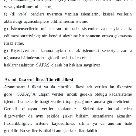
veya yokedilmesini isteme,
f) (d) ve(e) bentleri uyarınca yapılan işlemlerin, kişisel verilerin
aktarıldığı üçüncükişilere bildirilmesini isteme,
g) İşlenenverilerin münhasıran otomatik sistemler vasıtasıyla analiz
edilmesi suretiylekişinin kendisi aleyhine bir sonucun ortaya çıkmasına
itiraz etme,
ğ) Kişiselverilerin kanuna aykırı olarak işlenmesi sebebiyle zarara
uğraması hâlindezararın giderilmesini talep etme,
haklarınasahiptir.
SAPAŞ
olarak bu haklara saygılıyız.
Azami Tasarruf İlkesi/Cimrilikİlkesi
Azamitasarruf ilkesi ya da cimrilik ilkesi adı verilen bu ilkemize
göre
SAPAŞ’A
ulaşan veriler, ancak gerekli olduğu kadarsisteme
işlenir. Bu nedenle hangi verileri toplayacağımız amaca görebelirlenir.
Gerekli olmayan veriler toplanmaz. Şirketimize intikal eden
diğerveriler de aynı şekilde şirket bilişim sistemlerine aktarılır.
Fazlalıkbilgiler, sisteme kaydedilmez, silinir ya da anonim hale
getirilir. Bu veriler,istatistiki amaçlarla kullanılabilir.