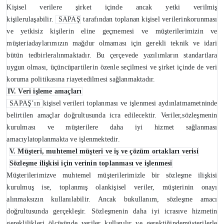
Kişisel verilere şirket içinde ancak yetki verilmiş
kişilerulaşabilir.
SAPAŞ
tarafından toplanan kişisel verilerinkorunması
ve yetkisiz kişilerin eline geçmemesi ve müşterilerimizin ve
müşteriadaylarımızın mağdur olmaması için gerekli teknik ve idari
bütün tedbirleralınmaktadır. Bu çerçevede yazılımların standartlara
uygun olması, üçüncüpartilerin özenle seçilmesi ve şirket içinde de veri
koruma politikasına riayetedilmesi sağlanmaktadır.
IV. Veri işleme amaçları
SAPAŞ’ın
kişisel verileri toplanması ve işlenmesi aydınlatmametninde
belirtilen amaçlar doğrultusunda icra edilecektir. Veriler,sözleşmenin
kurulması ve müşterilere daha iyi hizmet sağlanması
amacıylatoplanmakta ve işlenmektedir.
V. Müşteri, muhtemel müşteri ve iş ve çözüm ortakları verisi
Sözleşme ilişkisi için verinin toplanması ve işlenmesi
Müşterilerimizve muhtemel müşterilerimizle bir sözleşme ilişkisi
kurulmuş ise, toplanmış olankişisel veriler, müşterinin onayı
alınmaksızın kullanılabilir. Ancak bukullanım, sözleşme amacı
doğrultusunda gerçekleşir. Sözleşmenin daha iyi icrasıve hizmetin
gereklilikleri ölçüsünde veriler kullanılır ve gerektiğindemüşterilerle